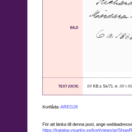
BILD
//// KB;s Sk/71.-tr. //// r ///
TEXT (OCR)
Kortlåda:
AREG26
För att länka till denna post, ange webbadress
https://katalog.visarkiv.se/kort/views/ar/Sh