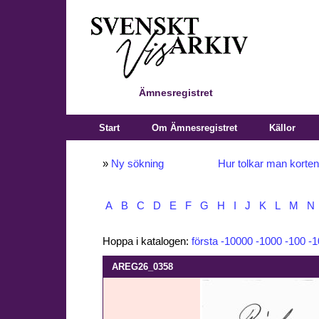
Ämnesregistret
Start
Om Ämnesregistret
Källor
»
Ny sökning
Hur tolkar man korte
A
B
C
D
E
F
G
H
I
J
K
L
M
N
Hoppa i katalogen:
första
-10000
-1000
-100
-1
AREG26_0358