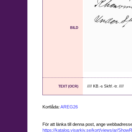
BILD
//// KB.-s Skft!.-tr. ////
TEXT (OCR)
Kortlåda:
AREG26
För att länka till denna post, ange webbadress
https://katalog.visarkiv.se/kort/views/ar/Sh