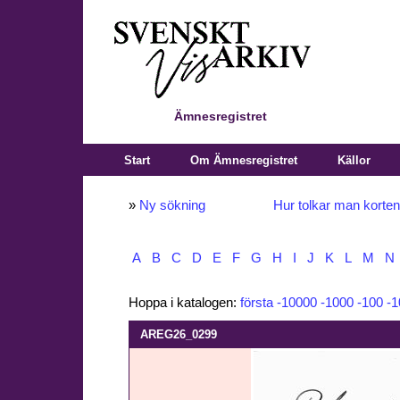
Ämnesregistret
Start
Om Ämnesregistret
Källor
»
Ny sökning
Hur tolkar man korte
A
B
C
D
E
F
G
H
I
J
K
L
M
N
Hoppa i katalogen:
första
-10000
-1000
-100
-1
AREG26_0299