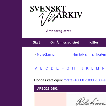
Ämnesregistret
Start
Om Ämnesregistret
Källor
»
Ny sökning
Hur tolkar man korte
A
B
C
D
E
F
G
H
I
J
K
L
M
N
Hoppa i katalogen:
första
-10000
-1000
-100
-1
AREG26_0291