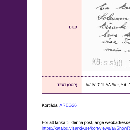
BILD
//// !V- 7 JL AA //// t, ^ tf 
TEXT (OCR)
Kortlåda:
AREG26
För att länka till denna post, ange webbadress
https://katalog.visarkiv.se/kort/views/ar/Sh