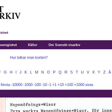
stret
sregistret
Källor
Om Svenskt visarkiv
Hur tolkar man korten?
F
G
H
I
J
K
L
M
N
O
P
Q
R
S
T
U
V
X
Y
Z
Å
:
första
-10000
-1000
-100
-10
-1
+1
+10
+100
+1000
sista