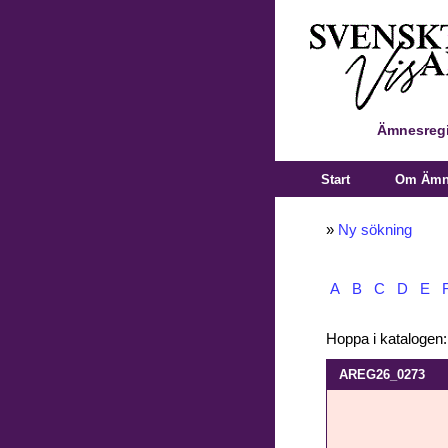
Ämnesregi
Start
Om Ämne
»
Ny sökning
A
B
C
D
E
Hoppa i katalogen
AREG26_0273