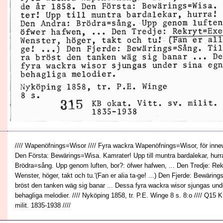
//// Wapenöfnings=Wisor //// Fyra wackra Wapenöfnings=Wisor, för inne
Den Första: Bewärings=Wisa. Kamrater! Upp till muntra bardalekar, hurra
Brödra=sång. Upp genom luften, bor?: öfwer hafwen, ... Den Tredje: Re
Wenster, höger, takt och tu.'(Fan er alia ta-ge! ...) Den Fjerde: Bewäring
bröst den tanken wäg sig banar ... Dessa fyra wackra wisor sjungas und
behagliga melodier. //// Nyköping 1858, tr. P.E. Winge 8 s. 8:o //// Q15 K
milit. 1835-1938 ////