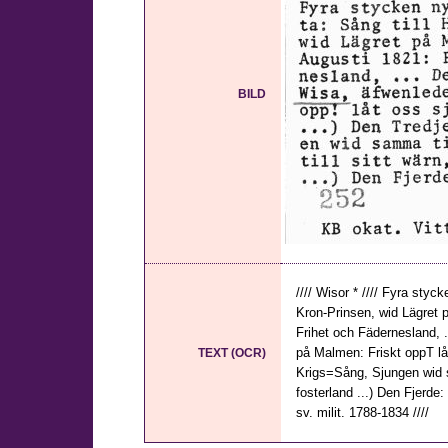
BILD
//// Wisor * //// Fyra sty
Kron-Prinsen, wid Lägret 
Frihet och Fädernesland,
på Malmen: Friskt oppT lå
TEXT (OCR)
Krigs=Sång, Sjungen wid sam
fosterland ...) Den Fjerde:
sv. milit. 1788-1834 ////