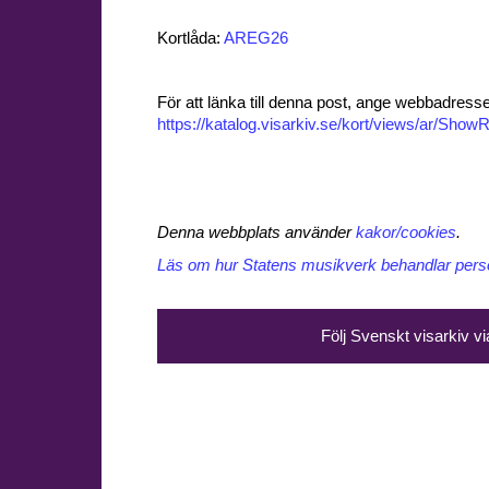
Kortlåda:
AREG26
För att länka till denna post, ange webbadress
https://katalog.visarkiv.se/kort/views/ar/Sh
Denna webbplats använder
kakor/cookies
.
Läs om hur Statens musikverk behandlar perso
Följ Svenskt visarkiv v