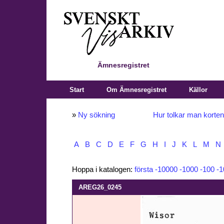
Ämnesregistret
Start
Om Ämnesregistret
Källor
»
Ny sökning
Hur tolkar man korte
A
B
C
D
E
F
G
H
I
J
K
L
M
N
Hoppa i katalogen:
första
-10000
-1000
-100
-1
AREG26_0245