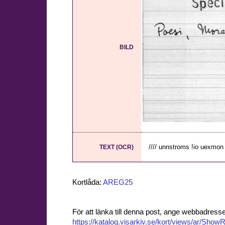
BILD
//// unnstroms !io uexmon ///
TEXT (OCR)
Kortlåda:
AREG25
För att länka till denna post, ange webbadress
https://katalog.visarkiv.se/kort/views/ar/Sh