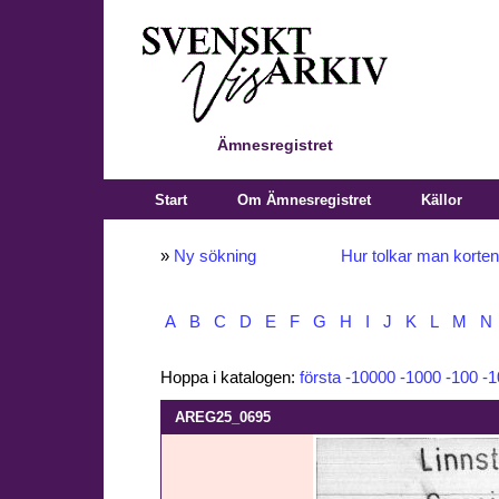
Ämnesregistret
Start
Om Ämnesregistret
Källor
»
Ny sökning
Hur tolkar man korte
A
B
C
D
E
F
G
H
I
J
K
L
M
N
Hoppa i katalogen:
första
-10000
-1000
-100
-1
AREG25_0695