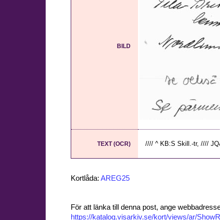
BILD
//// ^ KB:S Skill.-tr, //// 
TEXT (OCR)
Kortlåda:
AREG25
För att länka till denna post, ange webbadress
https://katalog.visarkiv.se/kort/views/ar/Sh