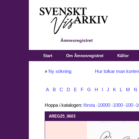
Ämnesregistret
Start
Om Ämnesregistret
Källor
»
Ny sökning
Hur tolkar man korte
A
B
C
D
E
F
G
H
I
J
K
L
M
N
Hoppa i katalogen:
första
-10000
-1000
-100
-1
AREG25_0603