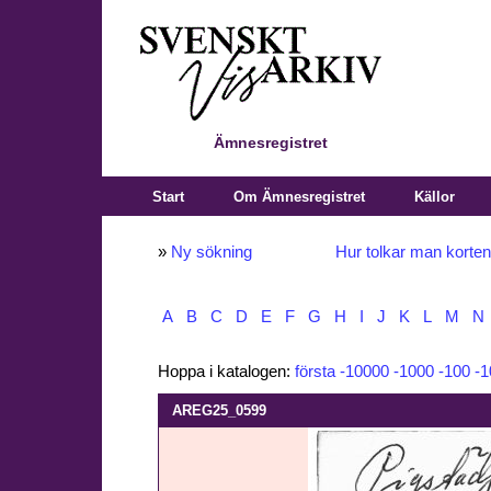
Ämnesregistret
Start
Om Ämnesregistret
Källor
»
Ny sökning
Hur tolkar man korte
A
B
C
D
E
F
G
H
I
J
K
L
M
N
Hoppa i katalogen:
första
-10000
-1000
-100
-1
AREG25_0599