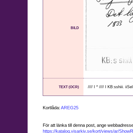
BILD
//// I ^ //// I KB:sshiii. iiSel
TEXT (OCR)
Kortlåda:
AREG25
För att länka till denna post, ange webbadress
https://katalog.visarkiv.se/kort/views/ar/Sh