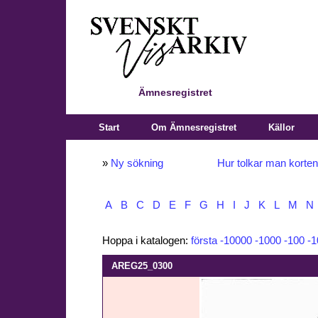
Ämnesregistret
Start
Om Ämnesregistret
Källor
»
Ny sökning
Hur tolkar man korte
A
B
C
D
E
F
G
H
I
J
K
L
M
N
Hoppa i katalogen:
första
-10000
-1000
-100
-1
AREG25_0300