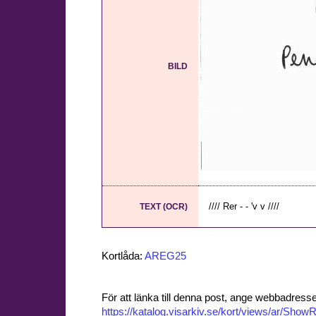
BILD
//// Rer - - 'v v ////
TEXT (OCR)
Kortlåda:
AREG25
För att länka till denna post, ange webbadress
https://katalog.visarkiv.se/kort/views/ar/Sh