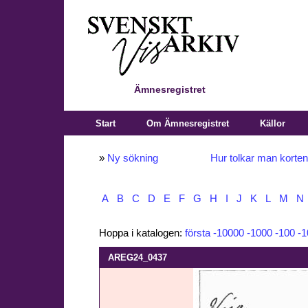
Ämnesregistret
Start
Om Ämnesregistret
Källor
»
Ny sökning
Hur tolkar man korte
A
B
C
D
E
F
G
H
I
J
K
L
M
N
Hoppa i katalogen:
första
-10000
-1000
-100
-1
AREG24_0437