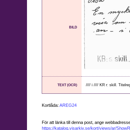
BILD
//// i //// KR r: skill. Titelreg
TEXT (OCR)
Kortlåda:
AREG24
För att länka till denna post, ange webbadress
https://katalog.visarkiv.se/kort/views/ar/Sh