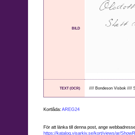
BILD
//// Bondeson Visbok //// S4
TEXT (OCR)
Kortlåda:
AREG24
För att länka till denna post, ange webbadress
https://katalog.visarkiv.se/kort/views/ar/Sh