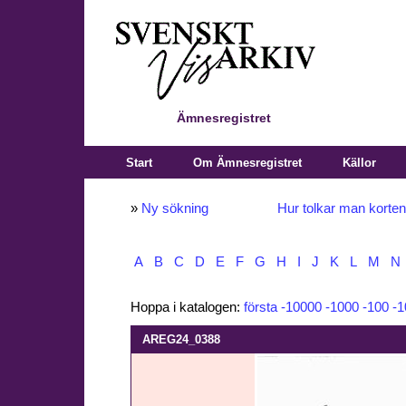
Ämnesregistret
Start
Om Ämnesregistret
Källor
»
Ny sökning
Hur tolkar man korte
A
B
C
D
E
F
G
H
I
J
K
L
M
N
Hoppa i katalogen:
första
-10000
-1000
-100
-1
AREG24_0388