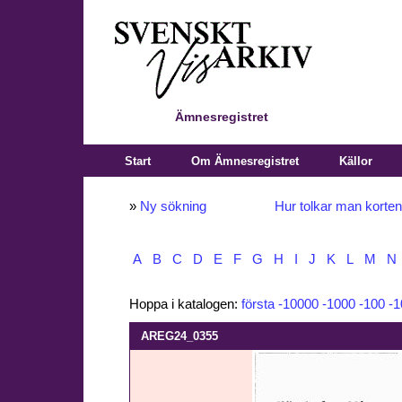
Ämnesregistret
Start
Om Ämnesregistret
Källor
»
Ny sökning
Hur tolkar man korte
A
B
C
D
E
F
G
H
I
J
K
L
M
N
Hoppa i katalogen:
första
-10000
-1000
-100
-1
AREG24_0355