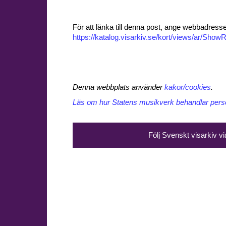
För att länka till denna post, ange webbadress
https://katalog.visarkiv.se/kort/views/ar/Sh
Denna webbplats använder
kakor/cookies
.
Läs om hur Statens musikverk behandlar perso
Följ Svenskt visarkiv v