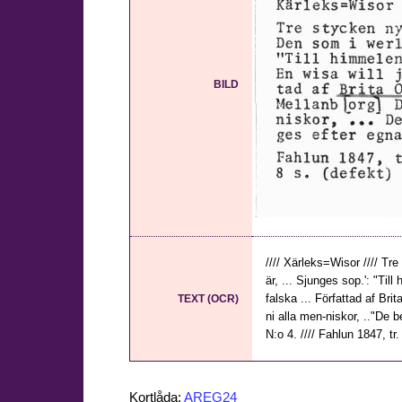
BILD
//// Xärleks=Wisor //// Tr
är, ... Sjunges sop.': "Til
falska ... Författad af Br
TEXT (OCR)
ni alla men-niskor, .."De
N:o 4. //// Fahlun 1847, tr
Kortlåda:
AREG24