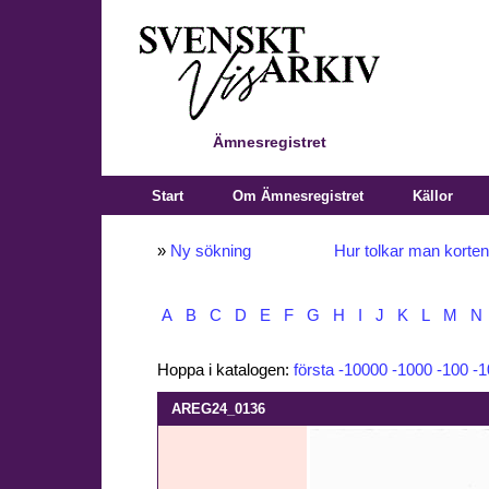
Ämnesregistret
Start
Om Ämnesregistret
Källor
»
Ny sökning
Hur tolkar man korte
A
B
C
D
E
F
G
H
I
J
K
L
M
N
Hoppa i katalogen:
första
-10000
-1000
-100
-1
AREG24_0136