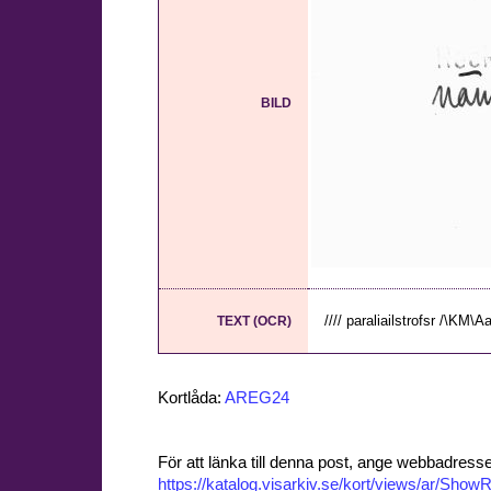
BILD
//// paraliailstrofsr /\KM\
TEXT (OCR)
Kortlåda:
AREG24
För att länka till denna post, ange webbadress
https://katalog.visarkiv.se/kort/views/ar/Sh