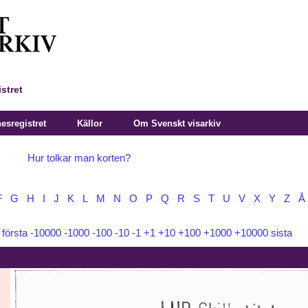
stret
sregistret
Källor
Om Svenskt visarkiv
Hur tolkar man korten?
F
G
H
I
J
K
L
M
N
O
P
Q
R
S
T
U
V
X
Y
Z
Å
:
första
-10000
-1000
-100
-10
-1
+1
+10
+100
+1000
+10000
sista