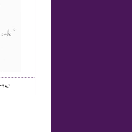
ff ////