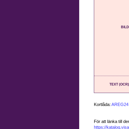
BILD
TEXT (OCR)
Kortlåda:
AREG24
För att länka till
https://katalog.v