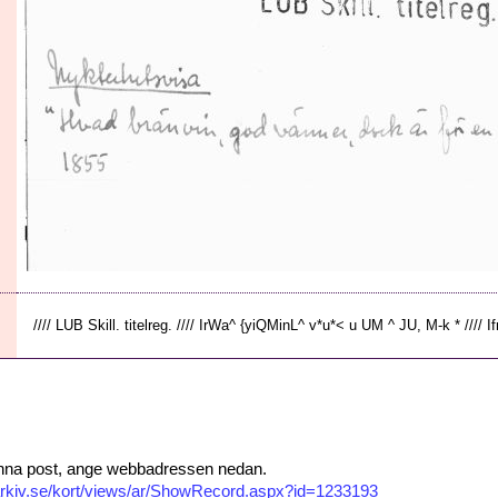
//// LUB Skill. titelreg. //// IrWa^ {yiQMinL^ v*u*< u UM ^ JU, M-k * //// Ifrl
 denna post, ange webbadressen nedan.
isarkiv.se/kort/views/ar/ShowRecord.aspx?id=1233193