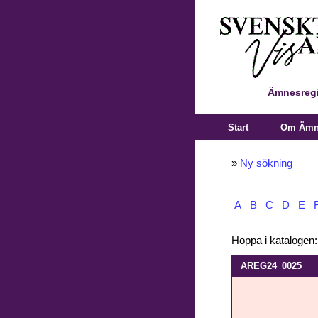
Ämnesregi
Start
Om Ämne
»
Ny sökning
A
B
C
D
E
Hoppa i katalogen
AREG24_0025