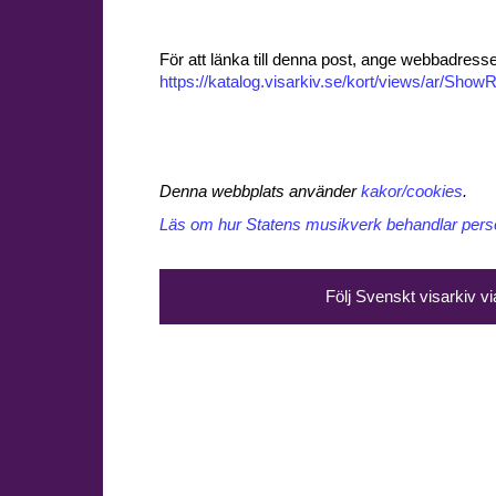
För att länka till denna post, ange webbadress
https://katalog.visarkiv.se/kort/views/ar/Sh
Denna webbplats använder
kakor/cookies
.
Läs om hur Statens musikverk behandlar perso
Följ Svenskt visarkiv v