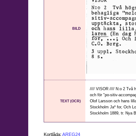
BILD
//// VISOR //// N:o 2 Två 
och för "po-sitiv-accomp
Olof Larsson och hans lill
TEXT (OCR)
Stockholm Ja* for, Och Lo 
Stockholm 1889, tr. Nya Bo
Kortlåda:
AREG24