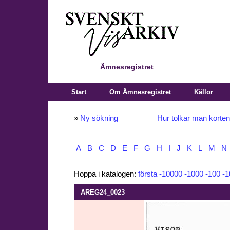
Ämnesregistret
Start
Om Ämnesregistret
Källor
»
Ny sökning
Hur tolkar man korte
A
B
C
D
E
F
G
H
I
J
K
L
M
N
Hoppa i katalogen:
första
-10000
-1000
-100
-1
AREG24_0023