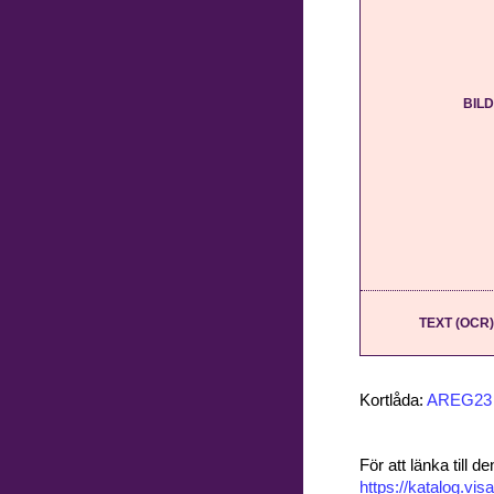
BILD
TEXT (OCR)
Kortlåda:
AREG23
För att länka till
https://katalog.v