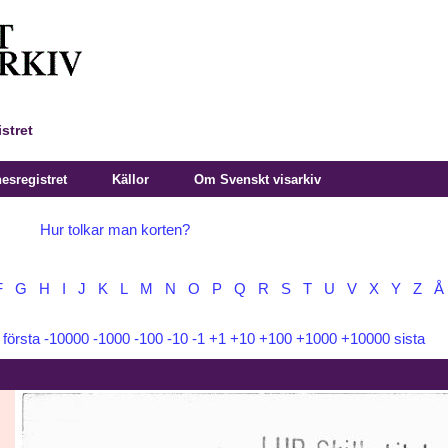
stret
sregistret
Källor
Om Svenskt visarkiv
Hur tolkar man korten?
F
G
H
I
J
K
L
M
N
O
P
Q
R
S
T
U
V
X
Y
Z
Å
:
första
-10000
-1000
-100
-10
-1
+1
+10
+100
+1000
+10000
sista