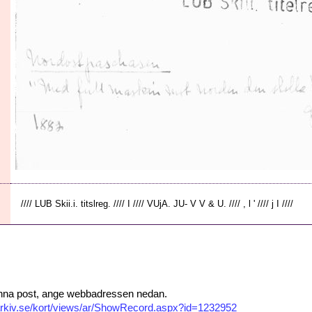
//// LUB Skii.i. titslreg. //// I //// VUjA. JU- V V & U. //// , l ' //// j I ////
 denna post, ange webbadressen nedan.
isarkiv.se/kort/views/ar/ShowRecord.aspx?id=1232952