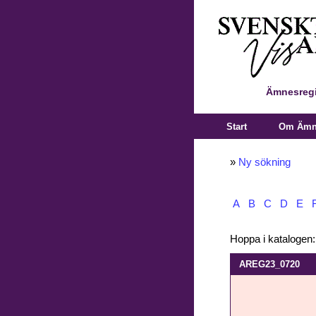
Ämnesregi
Start
Om Ämne
»
Ny sökning
A
B
C
D
E
Hoppa i katalogen
AREG23_0720