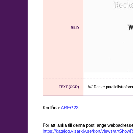
BILD
//// Recke parallellstrofsrer 
TEXT (OCR)
Kortlåda:
AREG23
För att länka till denna post, ange webbadress
https://katalog.visarkiv.se/kort/views/ar/Sh