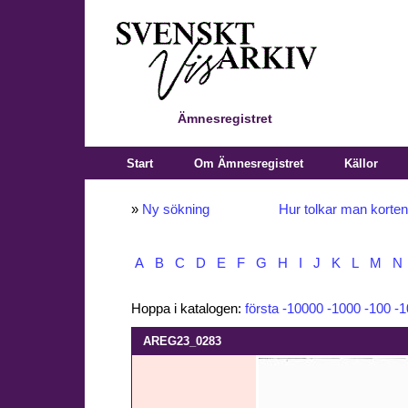
Ämnesregistret
Start
Om Ämnesregistret
Källor
»
Ny sökning
Hur tolkar man korte
A
B
C
D
E
F
G
H
I
J
K
L
M
N
Hoppa i katalogen:
första
-10000
-1000
-100
-1
AREG23_0283