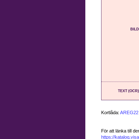
BILD
TEXT (OCR)
Kortlåda:
AREG22
För att länka till
https://katalog.v