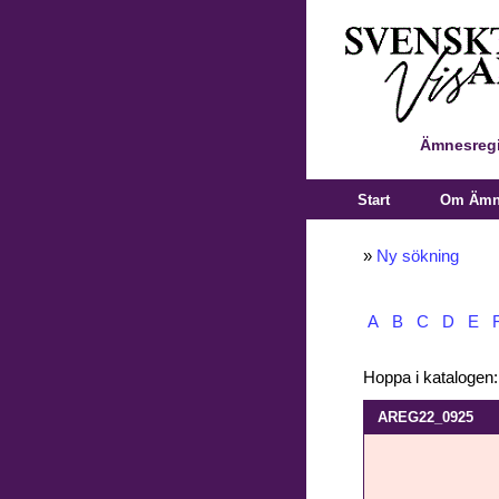
Ämnesregi
Start
Om Ämne
»
Ny sökning
A
B
C
D
E
Hoppa i katalogen
AREG22_0925