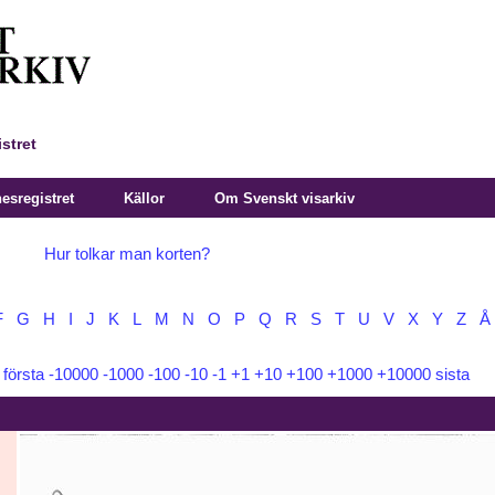
stret
sregistret
Källor
Om Svenskt visarkiv
Hur tolkar man korten?
F
G
H
I
J
K
L
M
N
O
P
Q
R
S
T
U
V
X
Y
Z
Å
:
första
-10000
-1000
-100
-10
-1
+1
+10
+100
+1000
+10000
sista