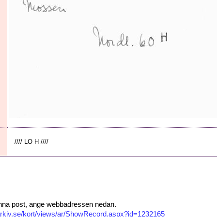
//// LO H ////
 denna post, ange webbadressen nedan.
isarkiv.se/kort/views/ar/ShowRecord.aspx?id=1232165