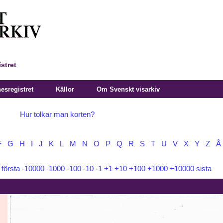
stret
sregistret
Källor
Om Svenskt visarkiv
Hur tolkar man korten?
F
G
H
I
J
K
L
M
N
O
P
Q
R
S
T
U
V
X
Y
Z
Å
:
första
-10000
-1000
-100
-10
-1
+1
+10
+100
+1000
+10000
sista