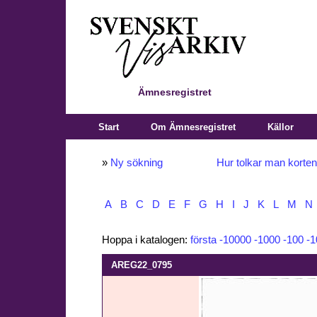
Ämnesregistret
Start
Om Ämnesregistret
Källor
»
Ny sökning
Hur tolkar man korte
A
B
C
D
E
F
G
H
I
J
K
L
M
N
Hoppa i katalogen:
första
-10000
-1000
-100
-1
AREG22_0795