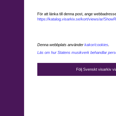
För att länka till denna post, ange webbadress
https://katalog.visarkiv.se/kort/views/ar/Sh
Denna webbplats använder
kakor/cookies
.
Läs om hur Statens musikverk behandlar perso
Följ Svenskt visarkiv v