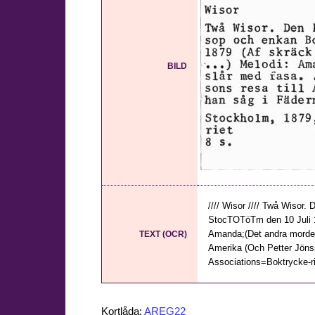
BILD
//// Wisor //// Twå Wisor
StocTOTöTm den 10 Juli 1
Amanda;(Det andra mordet 
TEXT (OCR)
Amerika (Och Petter Jönsso
Associations=Boktrycke-riet
Kortlåda:
AREG22