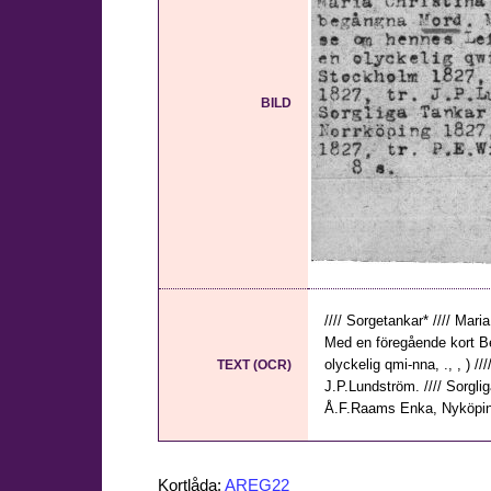
BILD
//// Sorgetankar* //// Ma
Med en föregående kort Be
olyckelig qmi-nna, ., , ) /
TEXT (OCR)
J.P.Lundström. //// Sorglig
Å.F.Raams Enka, Nyköping 1
Kortlåda:
AREG22