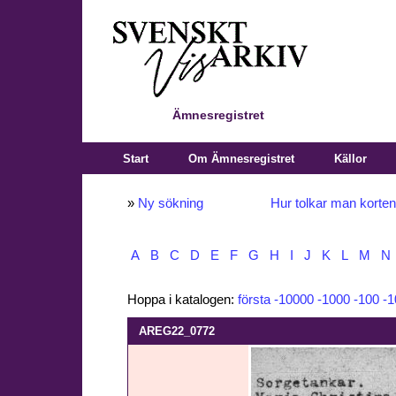
Ämnesregistret
Start
Om Ämnesregistret
Källor
»
Ny sökning
Hur tolkar man korte
A
B
C
D
E
F
G
H
I
J
K
L
M
N
Hoppa i katalogen:
första
-10000
-1000
-100
-1
AREG22_0772