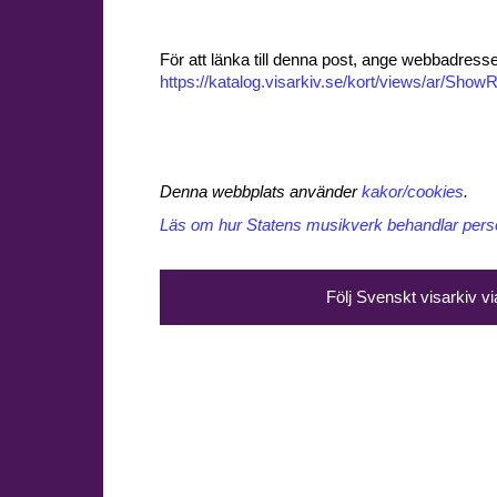
För att länka till denna post, ange webbadress
https://katalog.visarkiv.se/kort/views/ar/Sh
Denna webbplats använder
kakor/cookies
.
Läs om hur Statens musikverk behandlar perso
Följ Svenskt visarkiv v