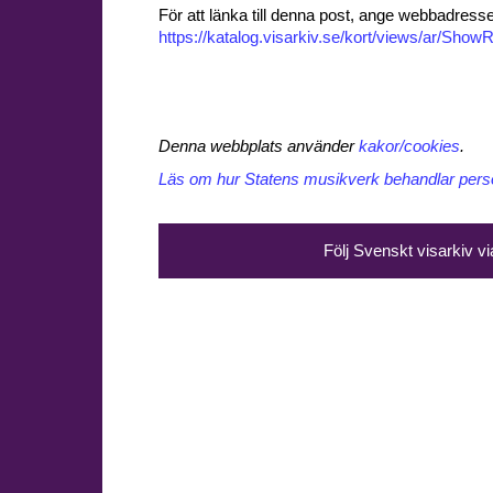
För att länka till denna post, ange webbadress
https://katalog.visarkiv.se/kort/views/ar/Sh
Denna webbplats använder
kakor/cookies
.
Läs om hur Statens musikverk behandlar perso
Följ Svenskt visarkiv v