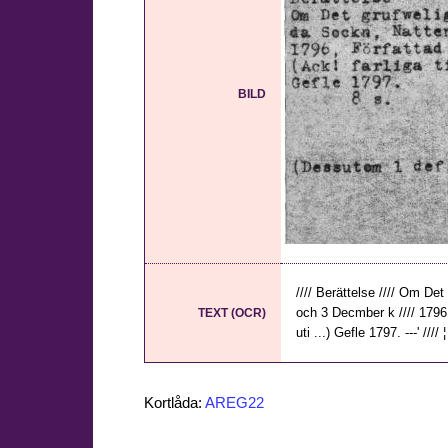
BILD
//// Berättelse //// Om Det
och 3 Decmber k //// 1796 i
TEXT (OCR)
uti ...) Gefle 1797. ---' ///
Kortlåda:
AREG22