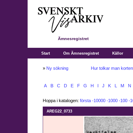
Ämnesregistret
Start
Om Ämnesregistret
Källor
»
Ny sökning
Hur tolkar man korte
A
B
C
D
E
F
G
H
I
J
K
L
M
N
Hoppa i katalogen:
första
-10000
-1000
-100
-1
AREG22_0733