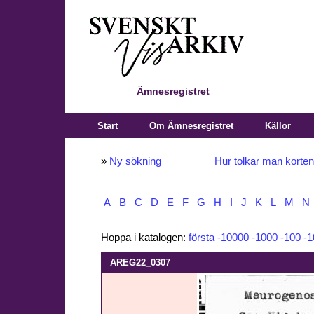
Ämnesregistret
Start
Om Ämnesregistret
Källor
»
Ny sökning
Hur tolkar man korte
A
B
C
D
E
F
G
H
I
J
K
L
M
N
Hoppa i katalogen:
första
-10000
-1000
-100
-1
AREG22_0307