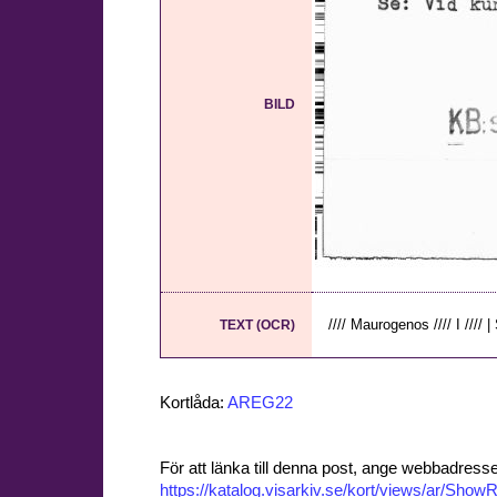
BILD
//// Maurogenos //// I //// |
TEXT (OCR)
Kortlåda:
AREG22
För att länka till denna post, ange webbadress
https://katalog.visarkiv.se/kort/views/ar/Sh