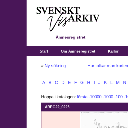
Ämnesregistret
Start
Om Ämnesregistret
Källor
»
Ny sökning
Hur tolkar man korte
A
B
C
D
E
F
G
H
I
J
K
L
M
N
Hoppa i katalogen:
första
-10000
-1000
-100
-1
AREG22_0223