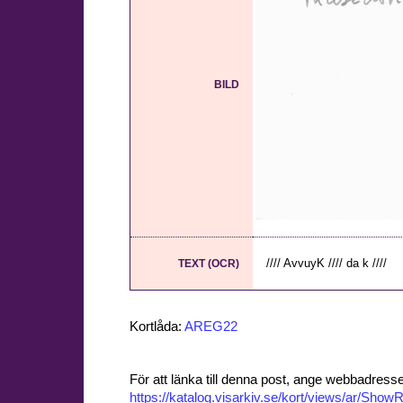
BILD
//// AvvuyK //// da k ////
TEXT (OCR)
Kortlåda:
AREG22
För att länka till denna post, ange webbadress
https://katalog.visarkiv.se/kort/views/ar/Sh