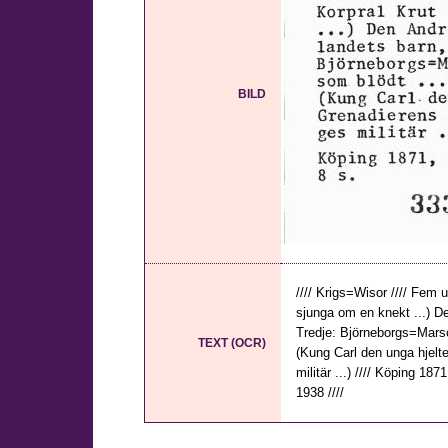
BILD
//// Krigs=Wisor //// Fem 
sjunga om en knekt ...) De
Tredje: Björneborgs=Marsch
TEXT (OCR)
(Kung Carl den unga hjelt
militär ...) //// Köping 1871
1938 ////