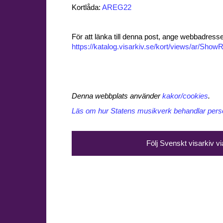
Kortlåda:
AREG22
För att länka till denna post, ange webbadress
https://katalog.visarkiv.se/kort/views/ar/Sh
Denna webbplats använder
kakor/cookies
.
Läs om hur Statens musikverk behandlar perso
Följ Svenskt visarkiv v