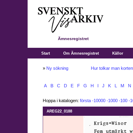
Ämnesregistret
Start
Om Ämnesregistret
Källor
»
Ny sökning
Hur tolkar man korte
A
B
C
D
E
F
G
H
I
J
K
L
M
N
Hoppa i katalogen:
första
-10000
-1000
-100
-1
AREG22_0188