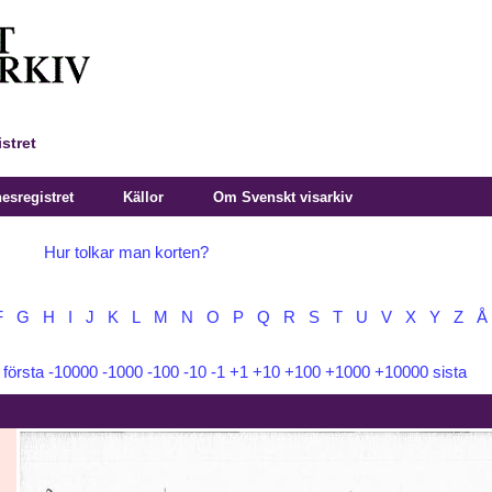
stret
sregistret
Källor
Om Svenskt visarkiv
Hur tolkar man korten?
F
G
H
I
J
K
L
M
N
O
P
Q
R
S
T
U
V
X
Y
Z
Å
:
första
-10000
-1000
-100
-10
-1
+1
+10
+100
+1000
+10000
sista