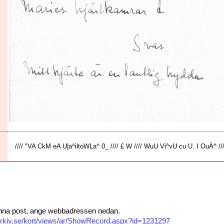
//// "VA CkM eA U|a^iltoWLa^ 0_ //// £ W //// WuU Vi^vU cu U. I OuÄ^ ///
 denna post, ange webbadressen nedan.
isarkiv.se/kort/views/ar/ShowRecord.aspx?id=1231297