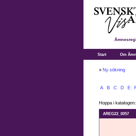
Ämnesregi
Start
Om Ämne
»
Ny sökning
A
B
C
D
E
Hoppa i katalogen
AREG22_0057