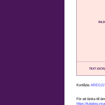
BILD
TEXT (OCR)
Kortlåda:
AREG22
För att länka till
https://katalog.v