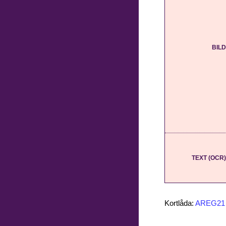
BILD
TEXT (OCR)
Kortlåda:
AREG21