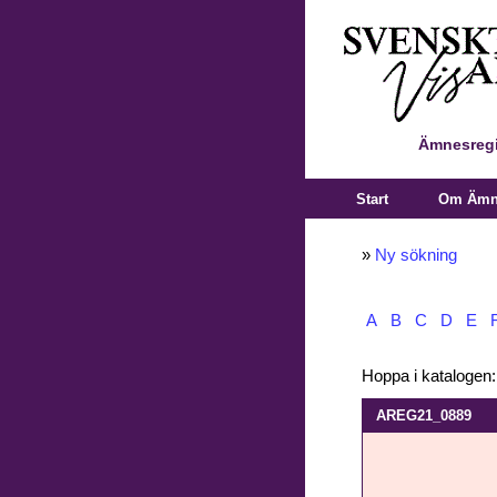
Ämnesregi
Start
Om Ämne
»
Ny sökning
A
B
C
D
E
Hoppa i katalogen
AREG21_0889