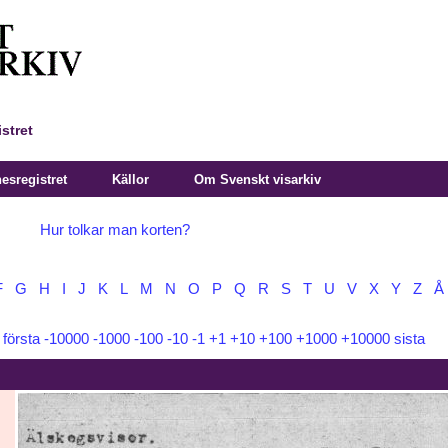
stret
sregistret
Källor
Om Svenskt visarkiv
Hur tolkar man korten?
F
G
H
I
J
K
L
M
N
O
P
Q
R
S
T
U
V
X
Y
Z
Å
:
första
-10000
-1000
-100
-10
-1
+1
+10
+100
+1000
+10000
sista