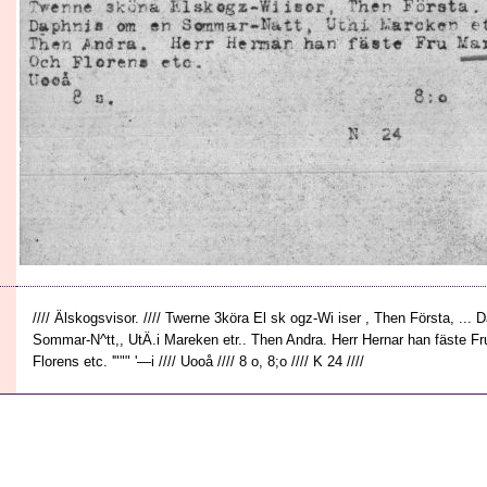
//// Älskogsvisor. //// Twerne 3köra El sk ogz-Wi iser , Then Första, ...
Sommar-N^tt,, UtÄ.i Mareken etr.. Then Andra. Herr Hernar han fäste F
Florens etc. '""" '—i //// Uooå //// 8 o, 8;o //// K 24 ////