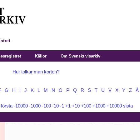
stret
sregistret
Källor
Om Svenskt visarkiv
Hur tolkar man korten?
F
G
H
I
J
K
L
M
N
O
P
Q
R
S
T
U
V
X
Y
Z
Å
:
första
-10000
-1000
-100
-10
-1
+1
+10
+100
+1000
+10000
sista