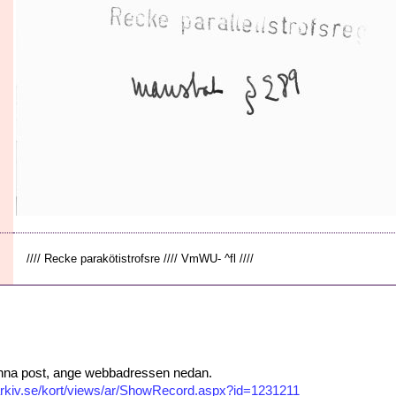
//// Recke parakötistrofsre //// VmWU- ^fl ////
 denna post, ange webbadressen nedan.
isarkiv.se/kort/views/ar/ShowRecord.aspx?id=1231211