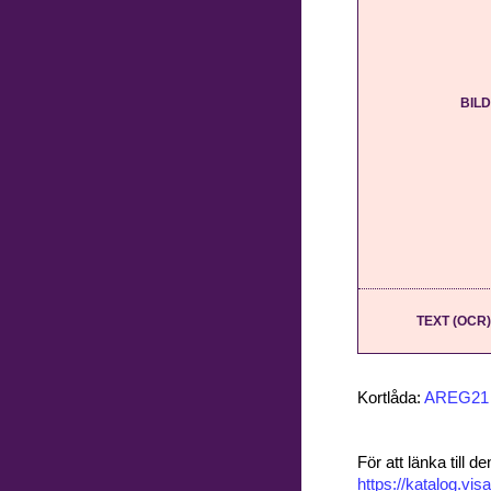
BILD
TEXT (OCR)
Kortlåda:
AREG21
För att länka till
https://katalog.v