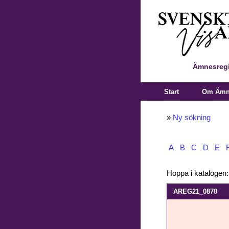
Ämnesregi
Start
Om Ämne
»
Ny sökning
A
B
C
D
E
Hoppa i katalogen
AREG21_0870