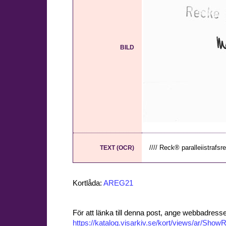
BILD
//// Reck® paralleiistrafsre
TEXT (OCR)
Kortlåda:
AREG21
För att länka till denna post, ange webbadress
https://katalog.visarkiv.se/kort/views/ar/Sh