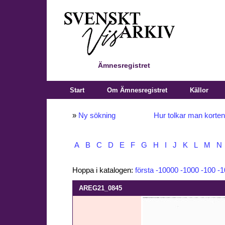
Ämnesregistret
Start
Om Ämnesregistret
Källor
»
Ny sökning
Hur tolkar man korte
A
B
C
D
E
F
G
H
I
J
K
L
M
N
Hoppa i katalogen:
första
-10000
-1000
-100
-1
AREG21_0845