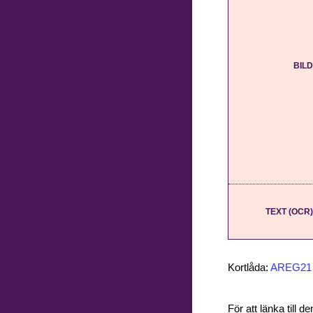
BILD
TEXT (OCR)
Kortlåda:
AREG21
För att länka till