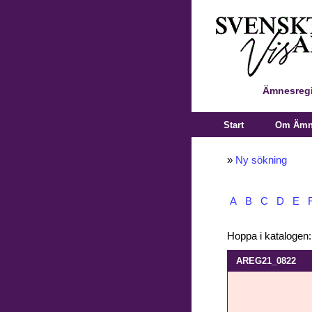
Ämnesregi
Start
Om Ämne
»
Ny sökning
A
B
C
D
E
Hoppa i katalogen
AREG21_0822