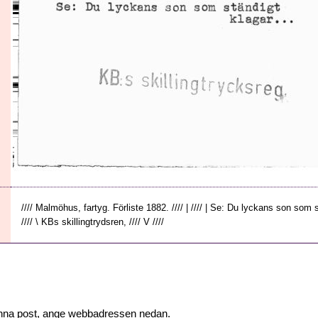
//// Malmöhus, fartyg. Förliste 1882. //// | //// | Se: Du lyckans son som st
//// \ KBs skillingtrydsren, //// V ////
 denna post, ange webbadressen nedan.