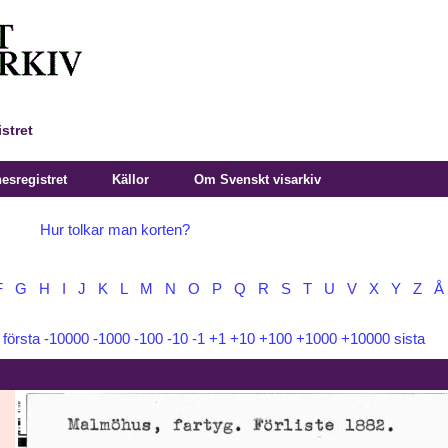
stret
sregistret
Källor
Om Svenskt visarkiv
Hur tolkar man korten?
F
G
H
I
J
K
L
M
N
O
P
Q
R
S
T
U
V
X
Y
Z
Å
:
första
-10000
-1000
-100
-10
-1
+1
+10
+100
+1000
+10000
sista