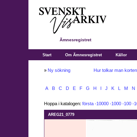
Ämnesregistret
Start
Om Ämnesregistret
Källor
»
Ny sökning
Hur tolkar man korte
A
B
C
D
E
F
G
H
I
J
K
L
M
N
Hoppa i katalogen:
första
-10000
-1000
-100
-1
AREG21_0779