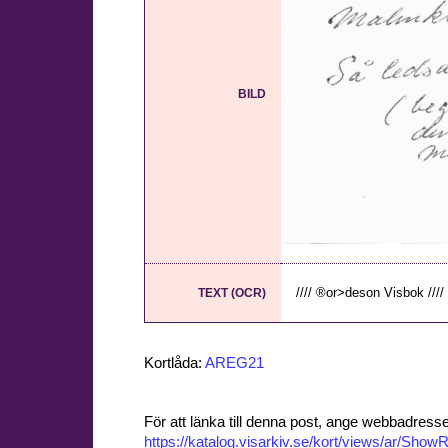
BILD
//// ®or>deson Visbok //// cf
TEXT (OCR)
Kortlåda:
AREG21
För att länka till denna post, ange webbadress
https://katalog.visarkiv.se/kort/views/ar/Sh