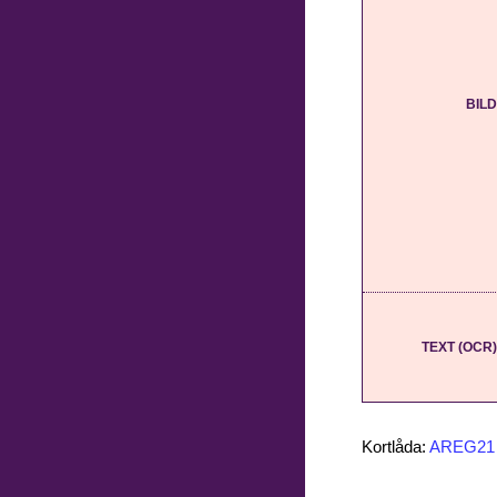
BILD
TEXT (OCR)
Kortlåda:
AREG21