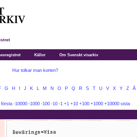
stret
sregistret
Källor
Om Svenskt visarkiv
Hur tolkar man korten?
F
G
H
I
J
K
L
M
N
O
P
Q
R
S
T
U
V
X
Y
Z
Å
:
första
-10000
-1000
-100
-10
-1
+1
+10
+100
+1000
+10000
sista