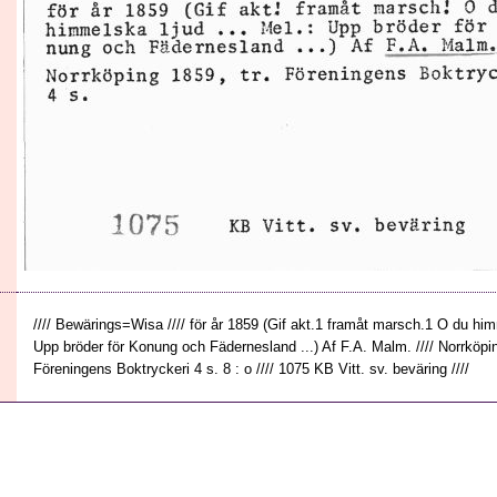
//// Bewärings=Wisa //// för år 1859 (Gif akt.1 framåt marsch.1 O du himm
Upp bröder för Konung och Fädernesland ...) Af F.A. Malm. //// Norrköpin
Föreningens Boktryckeri 4 s. 8 : o //// 1075 KB Vitt. sv. beväring ////