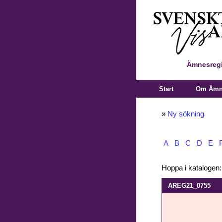
Ämnesregi
Start
Om Ämne
»
Ny sökning
A
B
C
D
E
Hoppa i katalogen
AREG21_0755