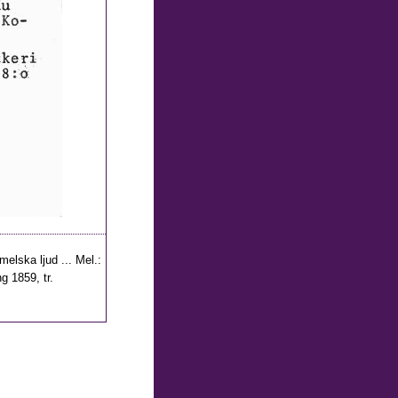
elska ljud ... Mel.:
g 1859, tr.