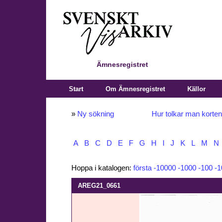
Ämnesregistret
Start
Om Ämnesregistret
Källor
»
Ny sökning
Hur tolkar man korte
A
B
C
D
E
F
G
H
I
J
K
L
M
N
Hoppa i katalogen:
första
-10000
-1000
-100
-1
AREG21_0661