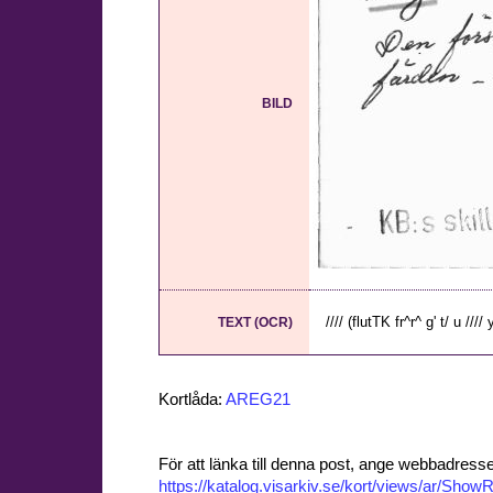
BILD
//// (flutTK fr^r^ g' t/ u ////
TEXT (OCR)
Kortlåda:
AREG21
För att länka till denna post, ange webbadress
https://katalog.visarkiv.se/kort/views/ar/Sh