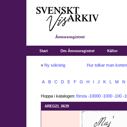
Ämnesregistret
Start
Om Ämnesregistret
Källor
»
Ny sökning
Hur tolkar man korte
A
B
C
D
E
F
G
H
I
J
K
L
M
N
Hoppa i katalogen:
första
-10000
-1000
-100
-1
AREG21_0639