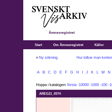
Ämnesregistret
Start
Om Ämnesregistret
Källor
»
Ny sökning
Hur tolkar man korte
A
B
C
D
E
F
G
H
I
J
K
L
M
N
Hoppa i katalogen:
första
-10000
-1000
-100
-1
AREG21_0574