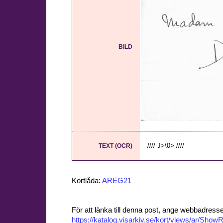
BILD
//// J>\0> ////
TEXT (OCR)
Kortlåda:
AREG21
För att länka till denna post, ange webbadress
https://katalog.visarkiv.se/kort/views/ar/Sh