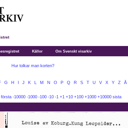
stret
sregistret
Källor
Om Svenskt visarkiv
Hur tolkar man korten?
F
G
H
I
J
K
L
M
N
O
P
Q
R
S
T
U
V
X
Y
Z
Å
:
första
-10000
-1000
-100
-10
-1
+1
+10
+100
+1000
+10000
sista