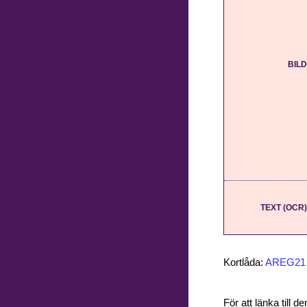
BILD
TEXT (OCR)
Kortlåda:
AREG21
För att länka till