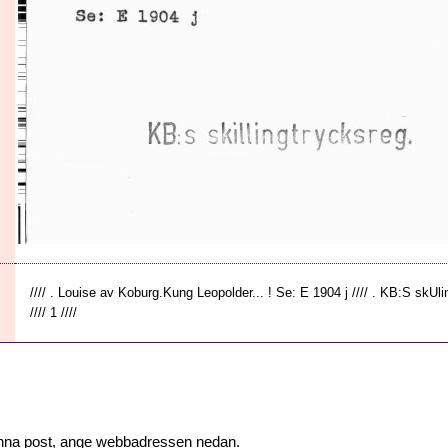
//// . Louise av Koburg.Kung Leopolder... ! Se: E 1904 j //// . KB:S skUling
//// 1 ////
 denna post, ange webbadressen nedan.