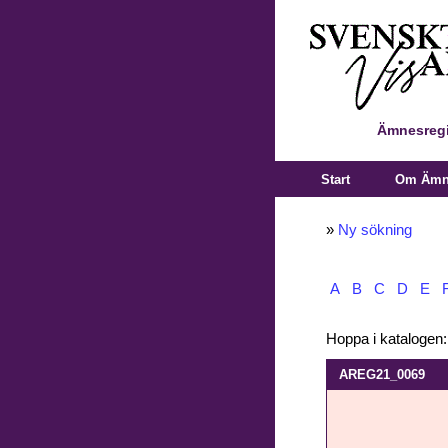
Ämnesregi
Start
Om Ämne
»
Ny sökning
A
B
C
D
E
Hoppa i katalogen
AREG21_0069