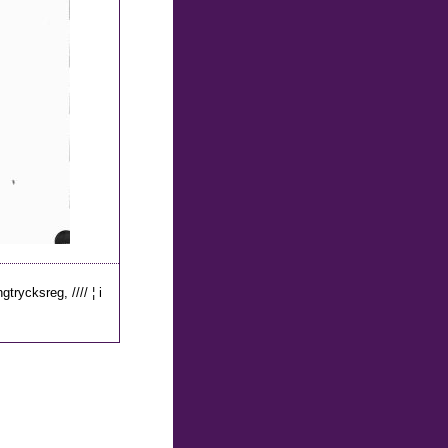
trycksreg, //// ¦ i