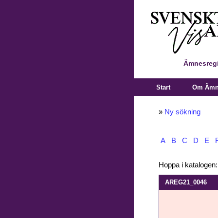
Ämnesregi
Start
Om Ämne
»
Ny sökning
A
B
C
D
E
Hoppa i katalogen
AREG21_0046