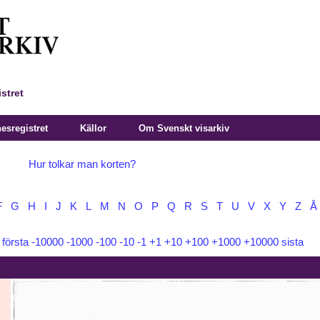
stret
sregistret
Källor
Om Svenskt visarkiv
Hur tolkar man korten?
F
G
H
I
J
K
L
M
N
O
P
Q
R
S
T
U
V
X
Y
Z
Å
:
första
-10000
-1000
-100
-10
-1
+1
+10
+100
+1000
+10000
sista