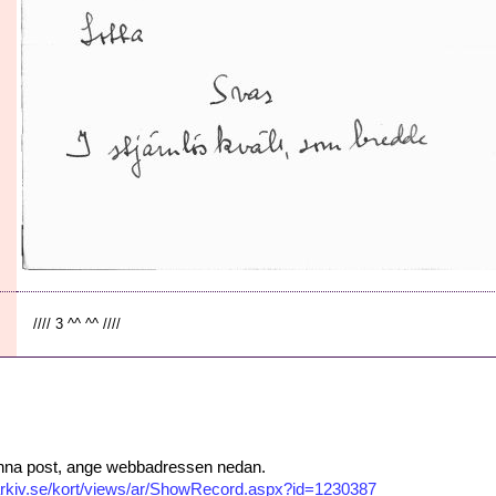
//// 3 ^^ ^^ ////
 denna post, ange webbadressen nedan.
isarkiv.se/kort/views/ar/ShowRecord.aspx?id=1230387