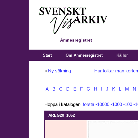
Ämnesregistret
Start
Om Ämnesregistret
Källor
»
Ny sökning
Hur tolkar man korte
A
B
C
D
E
F
G
H
I
J
K
L
M
N
Hoppa i katalogen:
första
-10000
-1000
-100
-1
AREG20_1062