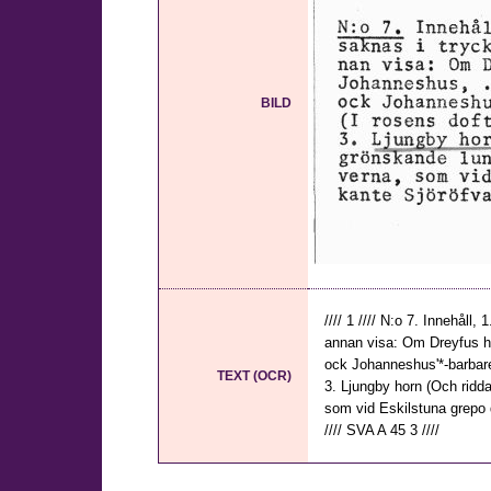
BILD
//// 1 //// N:o 7. Innehåll,
annan visa: Om Dreyfus har
ock Johanneshus'*-barbare
TEXT (OCR)
3. Ljungby horn (Och ridd
som vid Eskilstuna grepo d
//// SVA A 45 3 ////