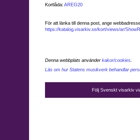
Kortlåda:
AREG20
För att länka till denna post, ange webbadress
https://katalog.visarkiv.se/kort/views/ar/Sh
Denna webbplats använder
kakor/cookies
.
Läs om hur Statens musikverk behandlar perso
Följ Svenskt visarkiv v