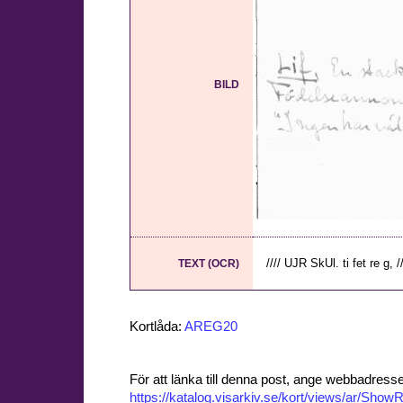
BILD
//// UJR SkUl. ti fet re g, //
TEXT (OCR)
Kortlåda:
AREG20
För att länka till denna post, ange webbadress
https://katalog.visarkiv.se/kort/views/ar/Sh