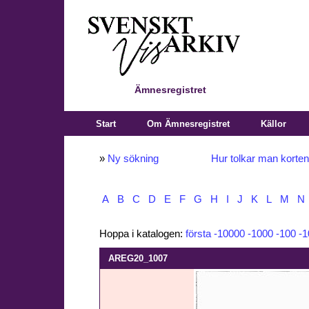
Ämnesregistret
Start
Om Ämnesregistret
Källor
»
Ny sökning
Hur tolkar man korte
A
B
C
D
E
F
G
H
I
J
K
L
M
N
Hoppa i katalogen:
första
-10000
-1000
-100
-1
AREG20_1007