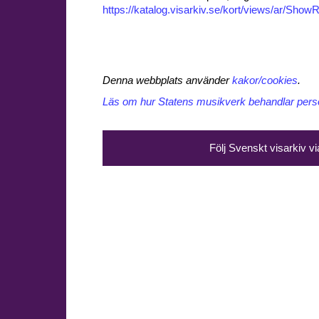
https://katalog.visarkiv.se/kort/views/ar/Sh
Denna webbplats använder
kakor/cookies
.
Läs om hur Statens musikverk behandlar perso
Följ Svenskt visarkiv v