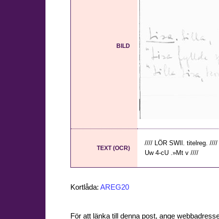
BILD
//// LÖR SWIl. titelreg. //// 
TEXT (OCR)
Uw 4-cU .»Mt v ////
Kortlåda:
AREG20
För att länka till denna post, ange webbadress