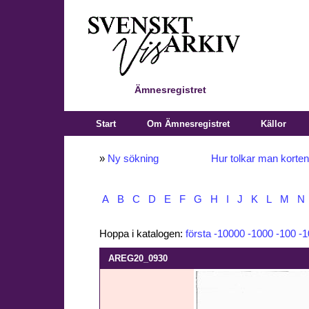
Ämnesregistret
Start
Om Ämnesregistret
Källor
»
Ny sökning
Hur tolkar man korte
A
B
C
D
E
F
G
H
I
J
K
L
M
N
Hoppa i katalogen:
första
-10000
-1000
-100
-1
AREG20_0930