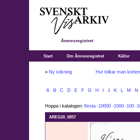
Ämnesregistret
Start
Om Ämnesregistret
Källor
»
Ny sökning
Hur tolkar man korte
A
B
C
D
E
F
G
H
I
J
K
L
M
N
Hoppa i katalogen:
första
-10000
-1000
-100
-1
AREG20_0857