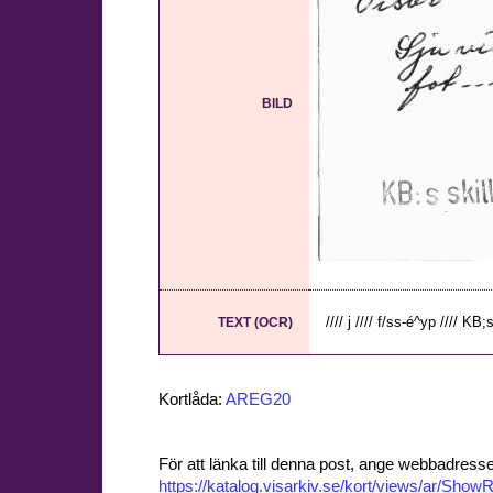
BILD
//// j //// f/ss-é^yp //// KB;s
TEXT (OCR)
Kortlåda:
AREG20
För att länka till denna post, ange webbadress
https://katalog.visarkiv.se/kort/views/ar/Sh