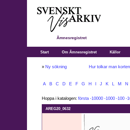
Ämnesregistret
Start
Om Ämnesregistret
Källor
»
Ny sökning
Hur tolkar man korte
A
B
C
D
E
F
G
H
I
J
K
L
M
N
Hoppa i katalogen:
första
-10000
-1000
-100
-1
AREG20_0632