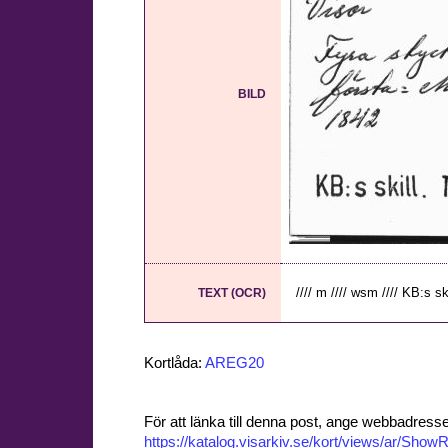
BILD
//// m //// wsm //// KB:s skil
TEXT (OCR)
Kortlåda:
AREG20
För att länka till denna post, ange webbadress
https://katalog.visarkiv.se/kort/views/ar/Sh