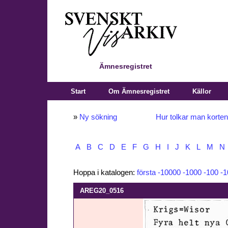
Ämnesregistret
Start
Om Ämnesregistret
Källor
»
Ny sökning
Hur tolkar man korte
A
B
C
D
E
F
G
H
I
J
K
L
M
N
Hoppa i katalogen:
första
-10000
-1000
-100
-1
AREG20_0516