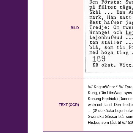
BILD
//// Krigs=Wisor * //// F
Kung, (Din Lif=Wagt syns p
Konung Fredrick i Dannema
watn och land. Den Tredj
TEXT (OCR)
... (0! du käcka Lejonhufw
Swenska Gåssar blå, som t
Flickor, som fådt til //// 51