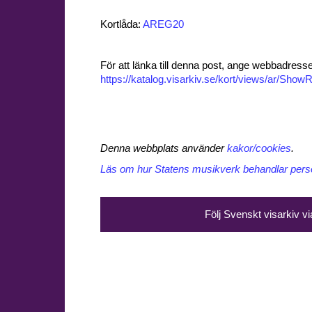
Kortlåda:
AREG20
För att länka till denna post, ange webbadress
https://katalog.visarkiv.se/kort/views/ar/Sh
Denna webbplats använder
kakor/cookies
.
Läs om hur Statens musikverk behandlar perso
Följ Svenskt visarkiv v