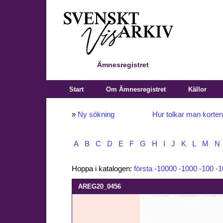
Ämnesregistret
Start
Om Ämnesregistret
Källor
»
Ny sökning
Hur tolkar man korte
A
B
C
D
E
F
G
H
I
J
K
L
M
N
Hoppa i katalogen:
första
-10000
-1000
-100
-1
AREG20_0456