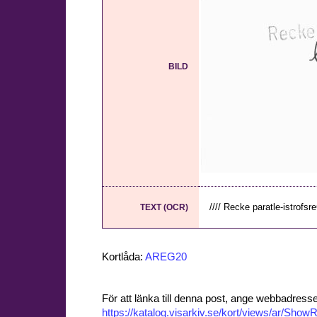
BILD
//// Recke paratle-istrofsreC
TEXT (OCR)
Kortlåda:
AREG20
För att länka till denna post, ange webbadress
https://katalog.visarkiv.se/kort/views/ar/Sh