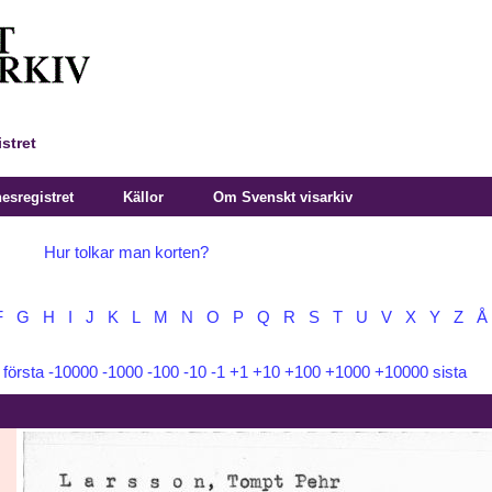
stret
sregistret
Källor
Om Svenskt visarkiv
Hur tolkar man korten?
F
G
H
I
J
K
L
M
N
O
P
Q
R
S
T
U
V
X
Y
Z
Å
:
första
-10000
-1000
-100
-10
-1
+1
+10
+100
+1000
+10000
sista