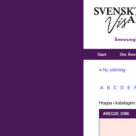
Ämnesregi
Start
Om Ämne
»
Ny sökning
A
B
C
D
E
Hoppa i katalogen
AREG20_0386