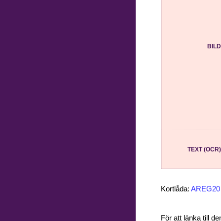
BILD
TEXT (OCR)
Kortlåda:
AREG20
För att länka till