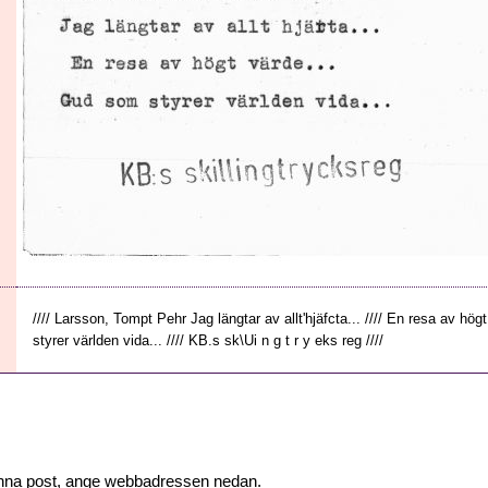
//// Larsson, Tompt Pehr Jag längtar av allt'hjäfcta... //// En resa av hö
styrer världen vida... //// KB.s sk\Ui n g t r y eks reg ////
 denna post, ange webbadressen nedan.