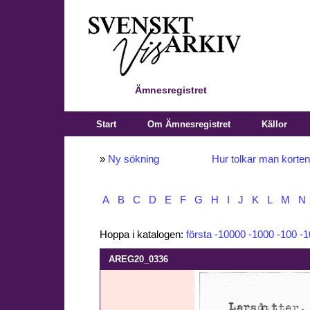
Ämnesregistret
Start
Om Ämnesregistret
Källor
»
Ny sökning
Hur tolkar man korte
A
B
C
D
E
F
G
H
I
J
K
L
M
N
Hoppa i katalogen:
första
-10000
-1000
-100
-1
AREG20_0336