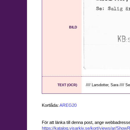
BILD
//// Larsdotter, Sara //// Se
TEXT (OCR)
Kortlåda:
AREG20
För att länka till denna post, ange webbadress
https://katalog.visarkiv.se/kort/views/ar/Sh