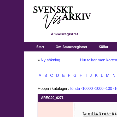
Ämnesregistret
Start
Om Ämnesregistret
Källor
»
Ny sökning
Hur tolkar man korte
A
B
C
D
E
F
G
H
I
J
K
L
M
N
Hoppa i katalogen:
första
-10000
-1000
-100
-1
AREG20_0271