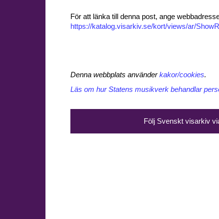
För att länka till denna post, ange webbadress
https://katalog.visarkiv.se/kort/views/ar/Sh
Denna webbplats använder
kakor/cookies
.
Läs om hur Statens musikverk behandlar perso
Följ Svenskt visarkiv v