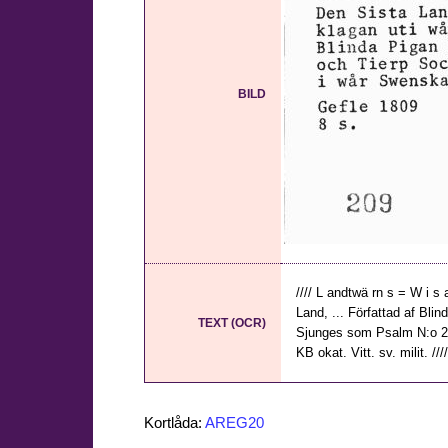
BILD
//// L andtwä rn s = W i s
Land, ... Författad af Bl
TEXT (OCR)
Sjunges som Psalm N:o 25 
KB okat. Vitt. sv. milit. //
Kortlåda:
AREG20