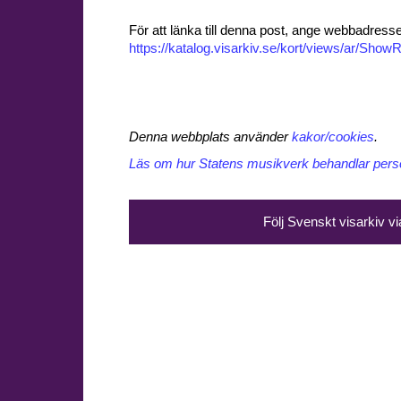
För att länka till denna post, ange webbadress
https://katalog.visarkiv.se/kort/views/ar/Sh
Denna webbplats använder
kakor/cookies
.
Läs om hur Statens musikverk behandlar perso
Följ Svenskt visarkiv v