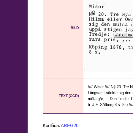
BILD
//// Wisor //// N§ 20. Tre
Långsamt sänkte sig den m
TEXT (OCR)
möta går, ... Den Tredje: 
tr. J.F. Säfberg 8 s. 8:o //
Kortlåda:
AREG20