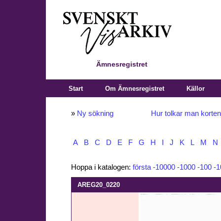
Ämnesregistret
Start
Om Ämnesregistret
Källor
»
Ny sökning
Hur tolkar man korte
A
B
C
D
E
F
G
H
I
J
K
L
M
N
Hoppa i katalogen:
första
-10000
-1000
-100
-1
AREG20_0220