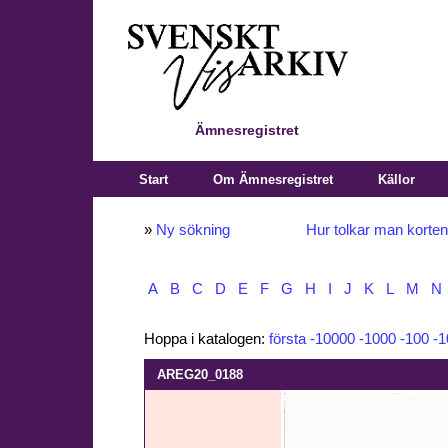
Ämnesregistret
Start
Om Ämnesregistret
Källor
»
Ny sökning
Hur tolkar man korte
A
B
C
D
E
F
G
H
I
J
K
L
M
N
Hoppa i katalogen:
första
-10000
-1000
-100
-1
AREG20_0188