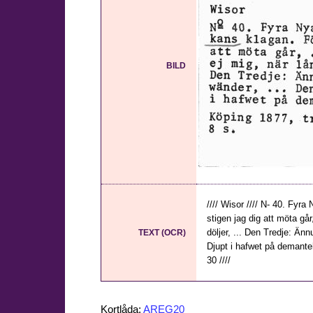
BILD
//// Wisor //// N- 40. Fyr
stigen jag dig att möta går
döljer, ... Den Tredje: Än
TEXT (OCR)
Djupt i hafwet på demantehä
30 ////
Kortlåda:
AREG20