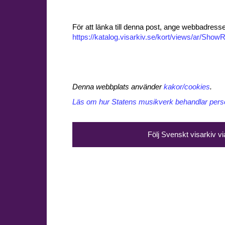
För att länka till denna post, ange webbadress
https://katalog.visarkiv.se/kort/views/ar/Sh
Denna webbplats använder
kakor/cookies
.
Läs om hur Statens musikverk behandlar perso
Följ Svenskt visarkiv v