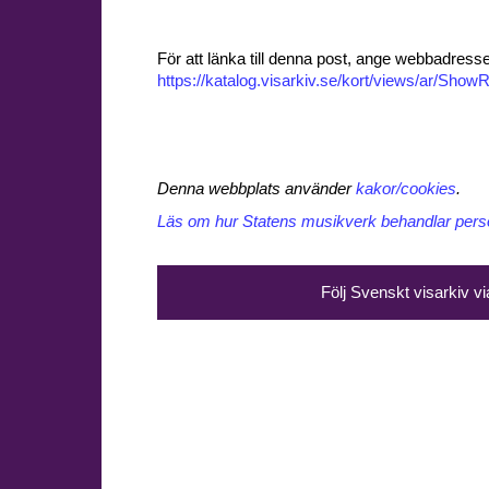
För att länka till denna post, ange webbadress
https://katalog.visarkiv.se/kort/views/ar/Sh
Denna webbplats använder
kakor/cookies
.
Läs om hur Statens musikverk behandlar perso
Följ Svenskt visarkiv v