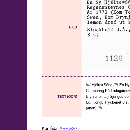
BILD
//// Hjälte=Sång //// En 
Campering På Ladugårds=
Brynjulfer, ...) Sjunges so
TEXT (OCR)
f.d. Kongl. Tryckeriet 8 s. 
(anon) ////
Kortlåda:
AREG20