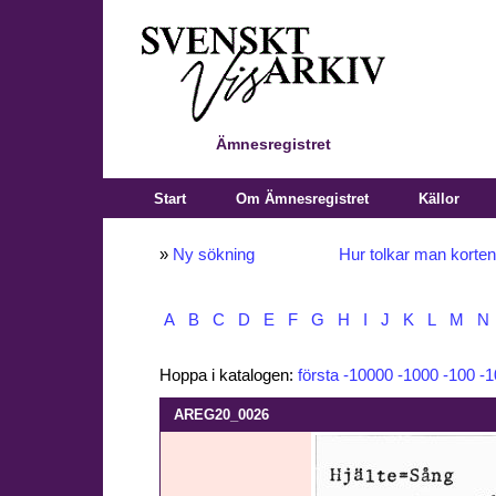
Ämnesregistret
Start
Om Ämnesregistret
Källor
»
Ny sökning
Hur tolkar man korte
A
B
C
D
E
F
G
H
I
J
K
L
M
N
Hoppa i katalogen:
första
-10000
-1000
-100
-1
AREG20_0026